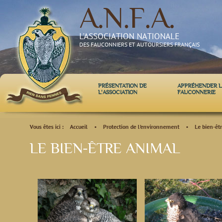
A.N.F.A.
L'ASSOCIATION NATIONALE
DES FAUCONNIERS ET AUTOURSIERS FRANÇAIS
PRÉSENTATION DE
APPRÉHENDER L
L'ASSOCIATION
FAUCONNERIE
Vous êtes ici :
Accueil
•
Protection de l'environnement
•
Le bien-êt
LE BIEN-ÊTRE ANIMAL