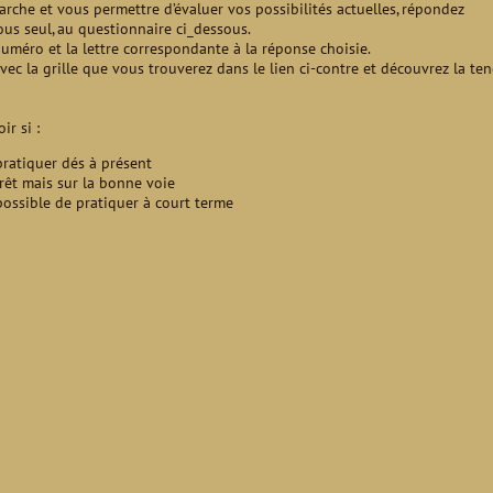
rche et vous permettre d’évaluer vos possibilités actuelles, répondez
s seul, au questionnaire ci_dessous.
uméro et la lettre correspondante à la réponse choisie.
ec la grille que vous trouverez dans le lien ci-contre et découvrez la te
ir si :
atiquer dés à présent
prêt mais sur la bonne voie
mpossible de pratiquer à court terme