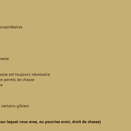
propriétaires
chasse
chasse est toujours nécessaire
de permis de chasse
se
 certains gibiers
e sur lequel vous avez, ou pourriez avoir, droit de chasse)