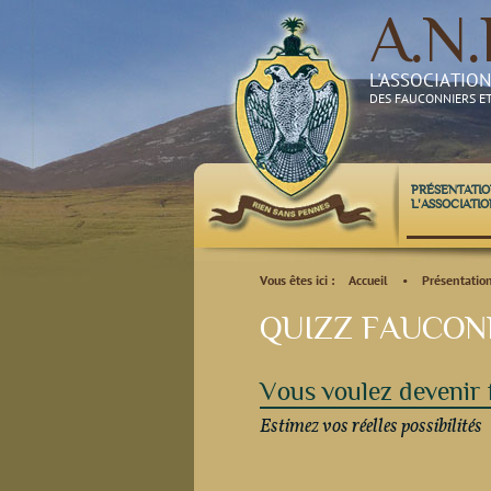
A.N.
L'ASSOCIATIO
DES FAUCONNIERS E
PRÉSENTATIO
L'ASSOCIATIO
Vous êtes ici :
Accueil
•
Présentation
QUIZZ FAUCON
Vous voulez devenir
Estimez vos réelles possibilités