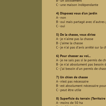
B - un lotissement
C - une maison indépendante
4) Disposez vous d'un jardin
A - non
B - oui mais partagé avec d'autres 
C - oui
5) De la chasse, vous diriez
A - je n’aime pas la chasse
B - j’aime la chasse
C - je n’ai pas d’avis arrêté sur la 
6) Pour chasser au vol...
A - je ne sais pas si le permis de 
B - je n’ai absolument pas besoin 
C - j’ai besoin d’un permis de chas
7) Un chien de chasse
A - n’est pas nécessaire
B - est absolument nécessaire pour
C - peut être utile
8) Superficie du terrain (
Territoir
A - moins de 50 ha