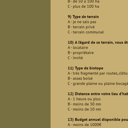
B - de 50 à 100 ha
C - plus de 100 ha
9) Type de terrain
A - je ne sais pas
B - terrain privé
C - terrain communal
10) A l’égard de ce terrain, vous ê
A - locataire
B - propriétaire
C - invité
11) Type de biotope
A - très fragmenté par routes, clôtu
B - assez boisé
C - grande plaine ou plaine bocag
12) Distance entre votre lieu d’hab
A - 1 heure ou plus
B - moins de 30 mn
C - moins de 10 mn
13) Budget annuel disponible pour
A - moins de 1000€