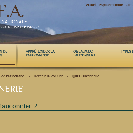
F.A.
Accueil
|
Espace membre
|
Cont
N NATIONALE
T AUTOURSIERS FRANÇAIS
N DE
APPRÉHENDER LA
OISEAUX DE
TYPES 
N
FAUCONNERIE
FAUCONNERIE
 de l'association
•
Devenir fauconnier
•
Quizz fauconnerie
NERIE
 fauconnier ?