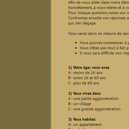
Afin de vous aider dans votre déma
honnêtement, à vous-même et à vou
Pour chaque question, notez son n
Confrontez ensuite vos réponses av
qui s'en dégage.
Vous serez alors en mesure de savo
Vous pouvez commencer à pr
Vous n’êtes pas tout à fait 
Il vous sera difficile voir i
1) Votre âge; vous avez
A - moins de 16 ans
B - entre 16 et 60 ans
C - plus de 60 ans
2) Vous vivez dans
A - une petite agglomération
B - un village
C - une grande agglomération
3) Vous habitez
A - un appartement