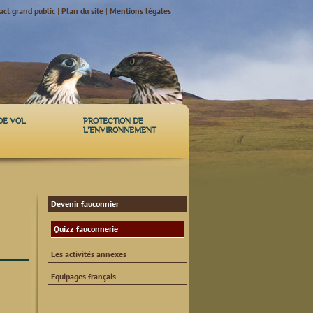
act grand public
|
Plan du site
|
Mentions légales
DE VOL
PROTECTION DE
L'ENVIRONNEMENT
Devenir fauconnier
Quizz fauconnerie
Les activités annexes
Equipages français